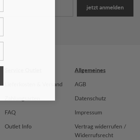
jetzt anmelden
Service Outlet
Allgemeines
Lieferkosten & Versand
AGB
Zahlungsarten
Datenschutz
FAQ
Impressum
Outlet Info
Vertrag widerrufen /
Widerrufsrecht