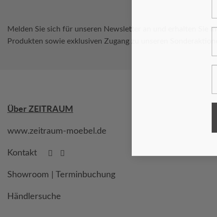
Melden Sie sich für unseren Newsletter an und erhalten Sie I
N
Produkten sowie exklusiven Zugang zu unseren Sonderaktion
E
Über ZEITRAUM
www.zeitraum-moebel.de
Kontakt
Showroom | Terminbuchung
Händlersuche