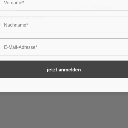
E-Mail-Adresse
nformationen zu unsere
achname
en.
mail
jetzt anmelden