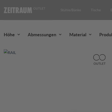
Skip
to
Stühle/Bänke
Tische
content
Höhe
Abmessungen
Material
Produk