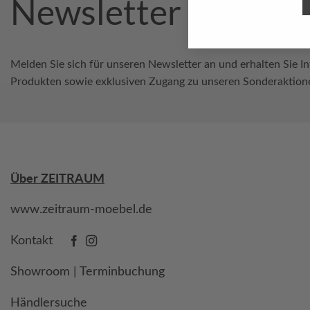
Newsletter
Melden Sie sich für unseren Newsletter an und erhalten Sie I
Produkten sowie exklusiven Zugang zu unseren Sonderaktion
Über ZEITRAUM
www.zeitraum-moebel.de
Kontakt
Showroom | Terminbuchung
Händlersuche