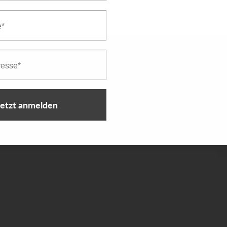
Allgemeines
jetzt anmelden