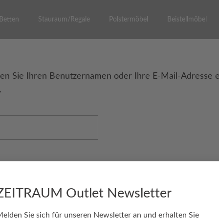
Betten
Stauraum/Regale
Polstermöbel
Beistellmöbel
en Sie Ihren Benutzernamen oder Ihre E-Mail-Adresse ein
.
ZEITRAUM Outlet Newsletter
elden Sie sich für unseren Newsletter an und erhalten Sie