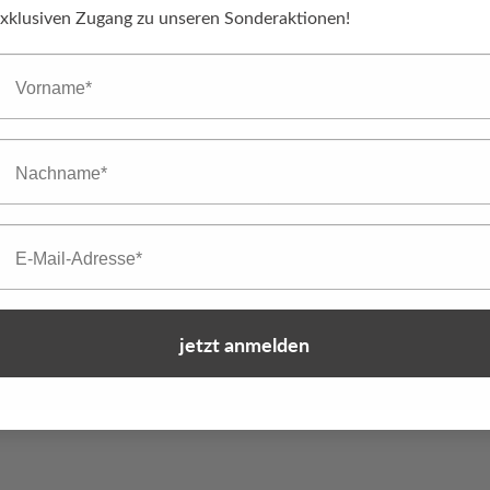
xklusiven Zugang zu unseren Sonderaktionen!
orname
achname
Vorname
mail
E-Mail-Adresse
nformationen zu unsere
jetzt anmelden
en.