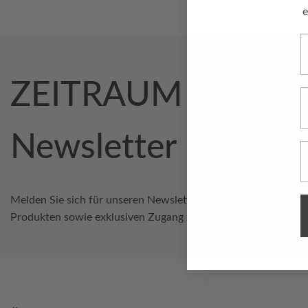
e
V
ZEITRAUM Outlet
N
Newsletter
E
Melden Sie sich für unseren Newsletter an und erhalten Sie I
Produkten sowie exklusiven Zugang zu unseren Sonderaktion