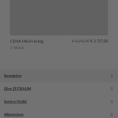
Ursprünglicher
Aktueller
CENA HIGH eckig
€
4.242,00
€
2.757,00
Preis
Preis
1 Stück
war:
ist:
€ 4.242,00
€ 2.757,00.
Newsletter
Über ZEITRAUM
Service Outlet
Allgemeines