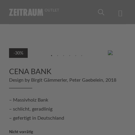
Skip
to
content
-30%
CENA BANK
Design by Birgit Gämmerler, Peter Gaebelein, 2018
– Massivholz Bank
– schlicht, geradlinig
– gefertigt in Deutschland
Nicht vorrätig