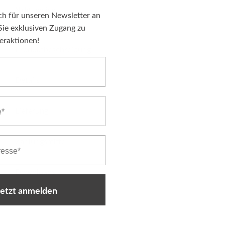
Nicht vorrätig
ch für unseren Newsletter an
Sie exklusiven Zugang zu
eraktionen!
Produktbeschreibung
Details
Lieferung
Zahlungsmittel
Downloads
jetzt anmelden