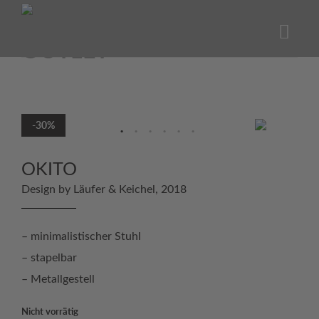
Skip
to
content
-30%
OKITO
Design by Läufer & Keichel, 2018
– minimalistischer Stuhl
– stapelbar
– Metallgestell
Nicht vorrätig