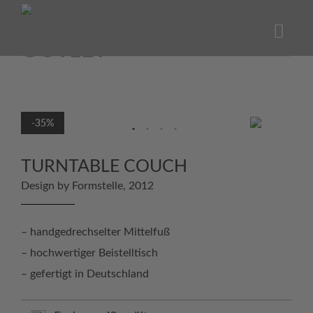
Skip
to
content
-35%
TURNTABLE COUCH
Design by Formstelle, 2012
– handgedrechselter Mittelfuß
– hochwertiger Beistelltisch
– gefertigt in Deutschland