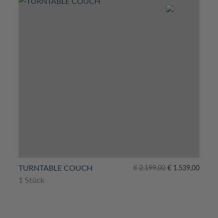
Ursprünglicher
Aktueller
TURNTABLE COUCH
€
2.199,00
€
1.539,00
Preis
Preis
1 Stück
war:
ist:
€ 2.199,00
€ 1.539,00.