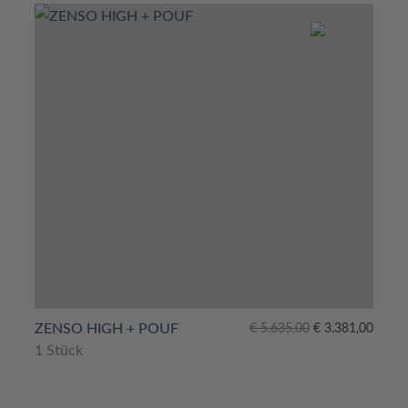
Ursprünglicher
Aktueller
ZENSO HIGH + POUF
€
5.635,00
€
3.381,00
Preis
Preis
1 Stück
war:
ist:
€ 5.635,00
€ 3.381,00.