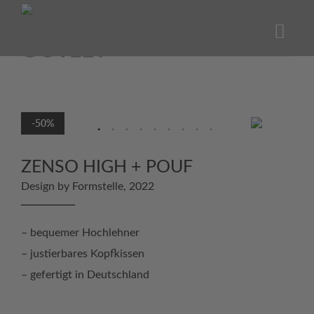
Skip
to
content
-50%
ZENSO HIGH + POUF
Design by Formstelle, 2022
– bequemer Hochlehner
– justierbares Kopfkissen
– gefertigt in Deutschland