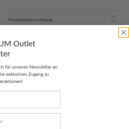
Produktbeschreibung
Details
UM Outlet
ter
Lieferung
ch für unseren Newsletter an
Zahlungsmittel
Sie exklusiven Zugang zu
eraktionen!
Downloads