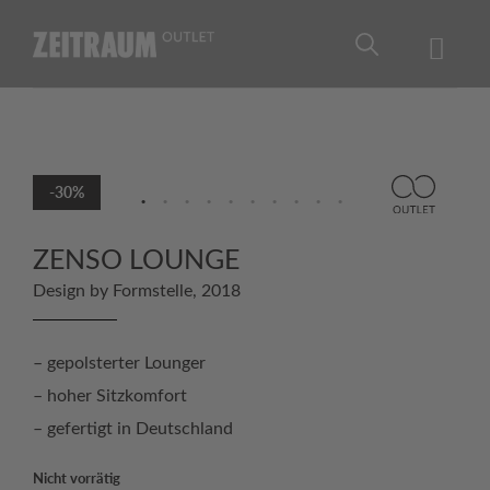
Skip
to
content
-30%
ZENSO LOUNGE
Design by Formstelle, 2018
– gepolsterter Lounger
– hoher Sitzkomfort
– gefertigt in Deutschland
Nicht vorrätig