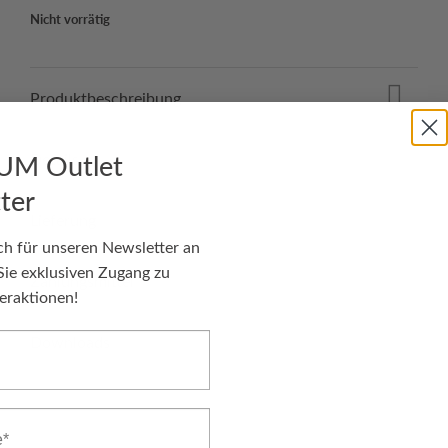
Nicht vorrätig
Produktbeschreibung
Details
UM Outlet
ter
Lieferung
ch für unseren Newsletter an
Sie exklusiven Zugang zu
Zahlungsmittel
eraktionen!
Downloads