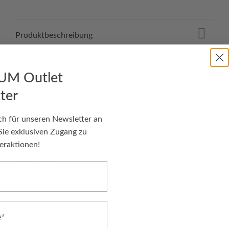
Produktbeschreibung
Details
UM Outlet
ter
Lieferung
ch für unseren Newsletter an
Zahlungsmittel
Sie exklusiven Zugang zu
eraktionen!
Downloads