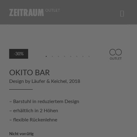
Skip
to
content
-30%
OKITO BAR
Design by Läufer & Keichel, 2018
– Barstuhl in reduziertem Design
– erhältlich in 2 Höhen
– flexible Rückenlehne
Nicht vorrätig