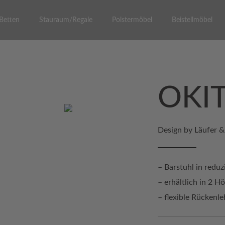
Betten
Stauraum/Regale
Polstermöbel
Beistellmöbel
OKI
Design by Läufer &
– Barstuhl in redu
– erhältlich in 2 H
– flexible Rückenl