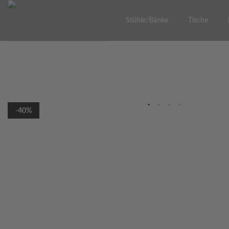
Skip
to
Stühle/Bänke
Tische
content
-40%