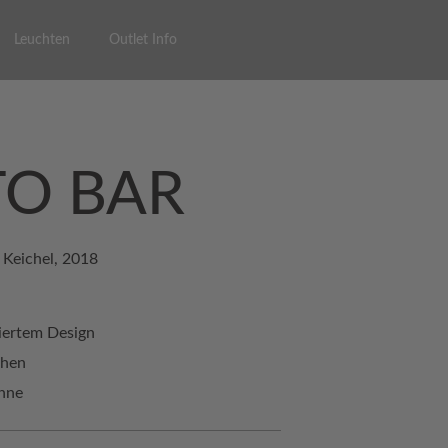
Leuchten
Outlet Info
TO BAR
 Keichel, 2018
ziertem Design
öhen
ehne