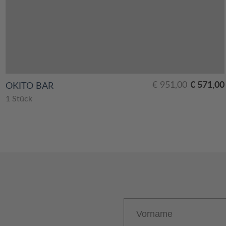
Ursprünglicher
Aktueller
€
571,00
€
951,00
OKITO BAR
Preis
Preis
1 Stück
war:
ist:
€ 951,00
€ 571,00.
Vorname