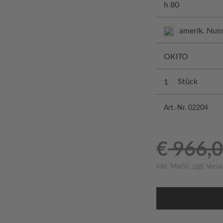
h 80
amerik. Nu
OKITO
Stück
Art.-Nr. 02204
€
966,
inkl. MwSt.
zzgl.
Vers