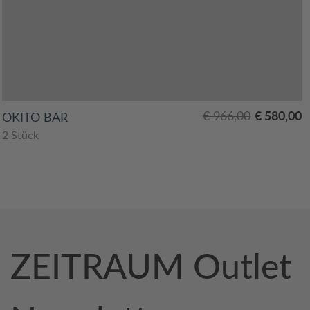
Ursprünglicher
Aktueller
€
580,00
€
966,00
OKITO BAR
Preis
Preis
2 Stück
war:
ist:
€ 966,00
€ 580,00.
ZEITRAUM Outlet