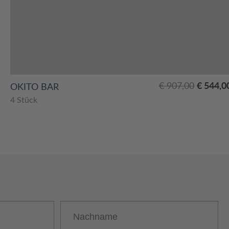
Ursprünglicher
Aktueller
€
544,0
€
907,00
OKITO BAR
Preis
Preis
4 Stück
war:
ist:
€ 907,00
€ 544,00.
Nachname