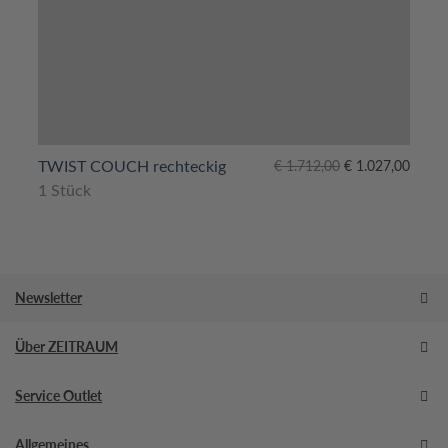
Ursprünglicher
Aktueller
TWIST COUCH rechteckig
€
1.712,00
€
1.027,00
Preis
Preis
1 Stück
war:
ist:
€ 1.712,00
€ 1.027,00.
Newsletter
Über ZEITRAUM
Service Outlet
Allgemeines