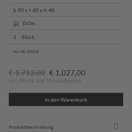
b 90 x t 60 x h 48
Eiche
Stück
Art.-Nr. 03424
Ursprünglicher
Aktueller
€
1.712,00
€
1.027,00
Preis
Preis
inkl. MwSt.
zzgl.
Versandkosten
war:
ist:
€ 1.712,00
€ 1.027,00.
In den Warenkorb
Produktbeschreibung