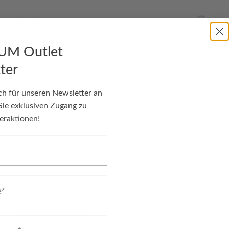
Details
UM Outlet
Lieferung
ter
Zahlungsmittel
ch für unseren Newsletter an
Sie exklusiven Zugang zu
Downloads
eraktionen!
Ähnliche Produkte