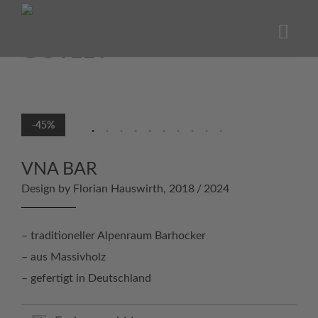
Skip
to
content
-45%
VNA BAR
Design by Florian Hauswirth, 2018 / 2024
– traditioneller Alpenraum Barhocker
– aus Massivholz
– gefertigt in Deutschland