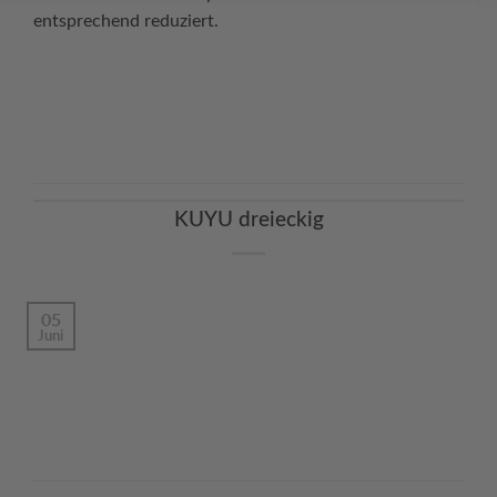
entsprechend reduziert.
Continue reading
→
KUYU dreieckig
05
Juni
Continue reading
→