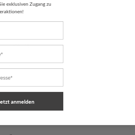
Sie exklusiven Zugang zu
Produktbeschreibung
eraktionen!
Details
Lieferung
Zahlungsmittel
Downloads
jetzt anmelden