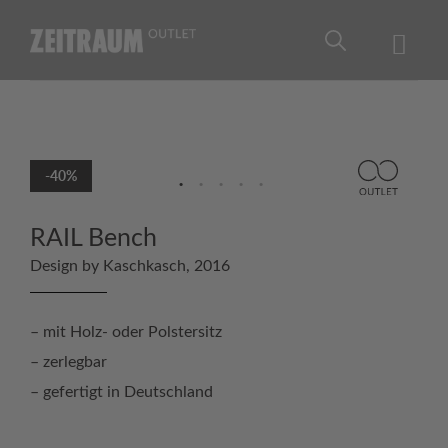
Skip
to
content
-40%
RAIL Bench
Design by Kaschkasch, 2016
– mit Holz- oder Polstersitz
– zerlegbar
– gefertigt in Deutschland