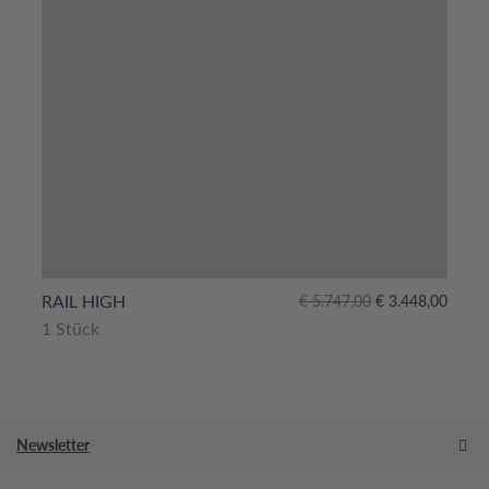
Ursprünglicher
Aktueller
RAIL HIGH
€
5.747,00
€
3.448,00
Preis
Preis
1 Stück
war:
ist:
€ 5.747,00
€ 3.448,00.
Newsletter