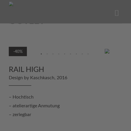
Skip
to
content
-40%
RAIL HIGH
Design by Kaschkasch, 2016
– Hochtisch
– atelierartige Anmutung
– zerlegbar