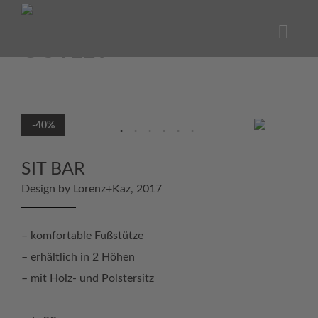
Skip
to
content
-40%
SIT BAR
Design by Lorenz+Kaz, 2017
– komfortable Fußstütze
– erhältlich in 2 Höhen
– mit Holz- und Polstersitz