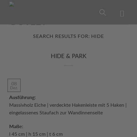
Skip
to
content
SEARCH RESULTS FOR:
HIDE
HIDE & PARK
08
Dez.
Ausführung:
Massivholz Eiche | verdeckte Hakenleiste mit 5 Haken |
eingelassenes Staufach zur Wandinnenseite
Maße:
l 45 cm | h 15 cm | t 6 cm