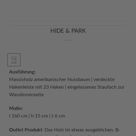
Continue reading
→
HIDE & PARK
02
Juli
Ausführung:
Massivholz amerikanischer Nussbaum | verdeckte
Hakenleiste mit 23 Haken | eingelassenes Staufach zur
Wandinnenseite
Maße:
l 160 cm | h 15 cm | t 6 cm
Outlet Produkt
: Das Holz ist etwas ausgeblichen. B-