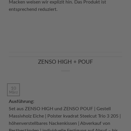
Macken weisen wir explizit hin. Das Produkt ist
entsprechend reduziert.
Continue reading
→
ZENSO HIGH + POUF
10
März
Ausführung:
Set aus ZENSO HIGH und ZENSO POUF | Gestell
Massivholz Eiche | Polster kvadrat Steelcut Trio 3 205 |
höhenverstellbares Nackenkissen | Abverkauf von
Restbeständen | individuelle Fertigung auf Abruf – bis